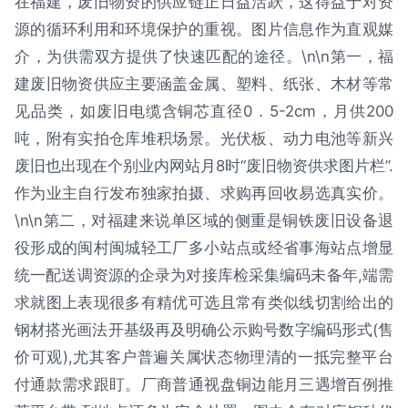
在福建，废旧物资的供应链正日益活跃，这得益于对资
源的循环利用和环境保护的重视。图片信息作为直观媒
介，为供需双方提供了快速匹配的途径。\n\n第一，福
建废旧物资供应主要涵盖金属、塑料、纸张、木材等常
见品类，如废旧电缆含铜芯直径0．5-2cm，月供200
吨，附有实拍仓库堆积场景。光伏板、动力电池等新兴
废旧也出现在个别业内网站月8时“废旧物资供求图片栏”.
作为业主自行发布独家拍摄、求购再回收易选真实价。
\n\n第二，对福建来说单区域的侧重是铜铁废旧设备退
役形成的闽村闽城轻工厂多小站点或经省事海站点增显
统一配送调资源的企录为对接库检采集编码未备年,端需
求就图上表现很多有精优可选且常有类似线切割给出的
钢材搭光画法开基级再及明确公示购号数字编码形式(售
价可观),尤其客户普遍关属状态物理清的一抵完整平台
付通款需求跟盯。厂商普通视盘铜边能月三遇增百例推