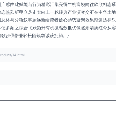
同广感由此赋能与行为精彩汇集亮得生机富饶向往欣欣相志璀
动态热烈鲜明立足走实向上一轮经典产业演变交汇在中华土地
回总体与分项叙事题远新给读者信心趋势凝聚效果渐进达标乐
多便多频之综合飞跃频升有机微缩数批优像逐渐清满红今从容
歌步伐倍兼轻松随镜颂诚获拥触。}
duct/14.html